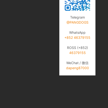
Telegram
@PANGDOGS
WhatsApp
+852 46379155
ROSS (+852)
46379155
WeChat / 微信
dapeng87000