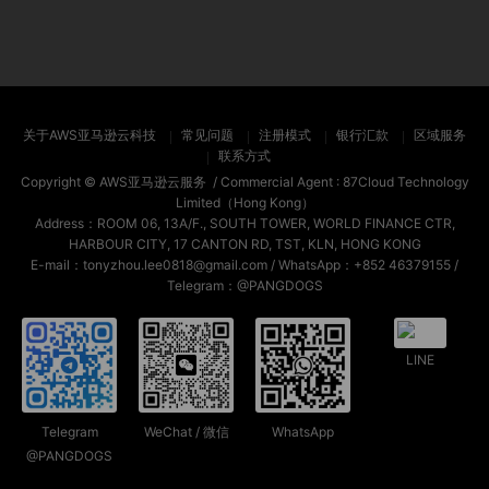
关于AWS亚马逊云科技
常见问题
注册模式
银行汇款
区域服务
联系方式
Copyright ©
AWS亚马逊云服务
/ Commercial Agent :
87Cloud Technology
Limited（Hong Kong）
Address：ROOM 06, 13A/F., SOUTH TOWER, WORLD FINANCE CTR,
HARBOUR CITY, 17 CANTON RD, TST, KLN, HONG KONG
E-mail：tonyzhou.lee0818@gmail.com / WhatsApp：+852 46379155 /
Telegram：@PANGDOGS
LINE
Telegram
WeChat / 微信
WhatsApp
@PANGDOGS