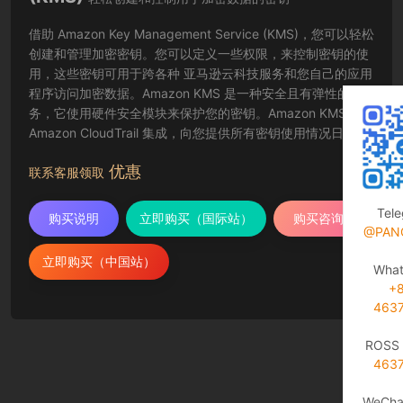
借助 Amazon Key Management Service (KMS)，您可以轻松
创建和管理加密密钥。您可以定义一些权限，来控制密钥的使
用，这些密钥可用于跨各种 亚马逊云科技服务和您自己的应用
程序访问加密数据。Amazon KMS 是一种安全且有弹性的服
务，它使用硬件安全模块来保护您的密钥。Amazon KMS 与
Amazon CloudTrail 集成，向您提供所有密钥使用情况日志，
以帮助满足法规与合规性要求。
优惠
联系客服领取
Tel
购买说明
立即购买（国际站）
购买咨询
@PAN
立即购买（中国站）
Wha
+
463
ROSS 
463
WeCha