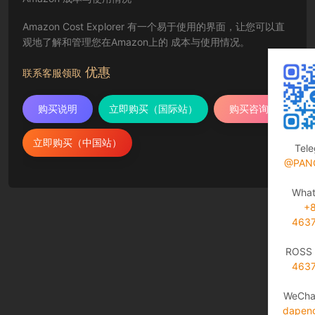
Amazon Cost Explorer 有一个易于使用的界面，让您可以直
观地了解和管理您在Amazon上的 成本与使用情况。
优惠
联系客服领取
购买说明
立即购买（国际站）
购买咨询
立即购买（中国站）
Tel
@PAN
Wha
+
463
ROSS 
463
WeCha
dapen