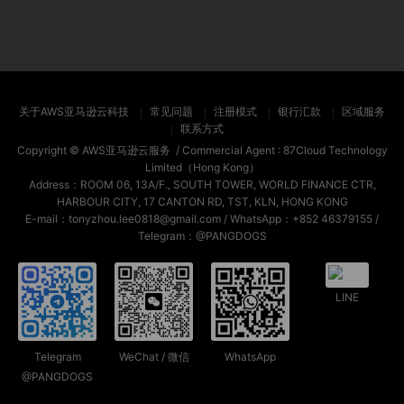
关于AWS亚马逊云科技
常见问题
注册模式
银行汇款
区域服务
联系方式
Copyright ©
AWS亚马逊云服务
/ Commercial Agent :
87Cloud Technology
Limited（Hong Kong）
Address：ROOM 06, 13A/F., SOUTH TOWER, WORLD FINANCE CTR,
HARBOUR CITY, 17 CANTON RD, TST, KLN, HONG KONG
E-mail：tonyzhou.lee0818@gmail.com / WhatsApp：+852 46379155 /
Telegram：@PANGDOGS
LINE
Telegram
WeChat / 微信
WhatsApp
@PANGDOGS