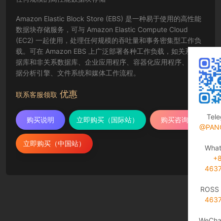
Amazon Elastic Block Store (EBS) 是一种易于使用的高性能
数据块存储服务，可与 Amazon Elastic Compute Cloud
(EC2) 一起使用，处理任何规模的吞吐量和事务密集型工作负
载。可在 Amazon EBS 上广泛部署各种工作负载，如关系数
据库和非关系数据库、企业应用程序、容器化应用程序、大数
据分析引擎、文件系统和媒体工作流程。
优惠
联系客服领取
Tel
购买说明
立即购买（国际站）
购买咨询
@PAN
立即购买（中国站）
Wha
+
463
ROSS 
463
WeCha