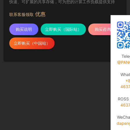
快速、可扩展的共享存储，可为您的计算工作负载提供支持
优惠
联系客服领取
购买说明
立即购买（国际站）
购买咨询
立即购买（中国站）
Tel
@PAN
Wha
+
463
ROSS 
463
WeCha
dapen