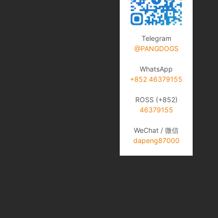
Telegram
@PANGDOGS
WhatsApp
+852 46379155
ROSS (+852)
46379155
WeChat / 微信
dapeng87000