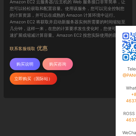
Amazon EC2 云服务器/云主机的 Web 服务接口非常简单，让
您可以轻松获取和配置容量。使用该服务，您可以完全控制您
的计算资源，并可以在成熟的 Amazon 计算环境中运行。
Amazon EC2 将获取并启动新服务器实例所需要的时间缩短至
几分钟，这样一来，在您的计算要求发生变化时，您便可以快
速扩展或缩减计算容量。Amazon EC2 按您实际使用的容量收
费，改变了计算的成本结算方式。Amazon EC2 云服务器还为
优惠
开发人员提供了创建故障恢复应用程序以及排除常见故障情况
联系客服领取
的工具。
购买说明
购买咨询
Tel
@PAN
立即购买（国际站）
Wha
+
463
ROSS 
463
WeCha