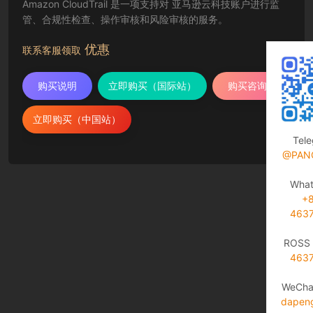
Amazon CloudTrail 是一项支持对 亚马逊云科技账户进行监
管、合规性检查、操作审核和风险审核的服务。
优惠
联系客服领取
购买说明
立即购买（国际站）
购买咨询
立即购买（中国站）
Tel
@PAN
Wha
+
463
ROSS 
463
WeCha
dapen