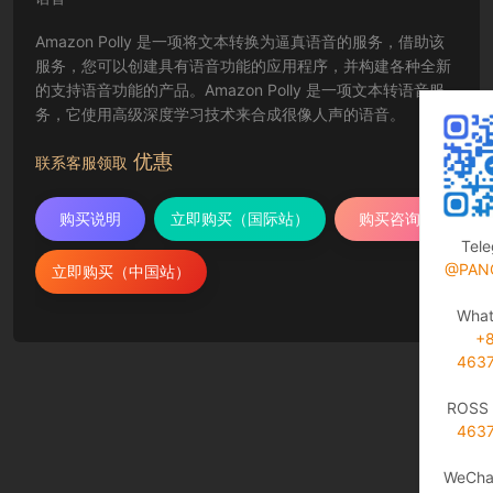
Amazon Polly 是一项将文本转换为逼真语音的服务，借助该
服务，您可以创建具有语音功能的应用程序，并构建各种全新
的支持语音功能的产品。Amazon Polly 是一项文本转语音服
务，它使用高级深度学习技术来合成很像人声的语音。
优惠
联系客服领取
购买说明
立即购买（国际站）
购买咨询
Tel
@PAN
立即购买（中国站）
Wha
+
463
ROSS 
463
WeCha