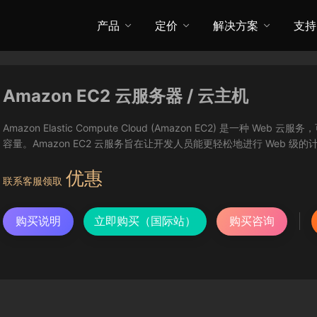
产品
定价
解决方案
支持
Amazon EC2 云服务器 / 云主机
Amazon Elastic Compute Cloud (Amazon EC2) 是一
容量。Amazon EC2 云服务旨在让开发人员能更轻松地进行 Web 级的
优惠
联系客服领取
购买说明
立即购买（国际站）
购买咨询