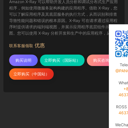
Amazon X-Ray 可以帮助开发人员分析和调试分布式生产应用
程序，例如使用微服务架构构建的应用程序。借助 X-Ray，您
可以了解应用程序及其底层服务的执行方式，从而识别和排查
导致性能问题和错误的根本原因。X-Ray 可在请求通过应用程
序时提供请求的端到端视图，并展示应用程序底层组件示意
图。您可以使用 X-Ray 分析开发和生产中的应用程序，从简单
的三层应用程序到包含数千项服务的复杂微服务应用程序。
优惠
联系客服领取
购买说明
立即购买（国际站）
购买咨询
Tel
@PAN
立即购买（中国站）
Wha
+
463
ROSS 
463
WeCha