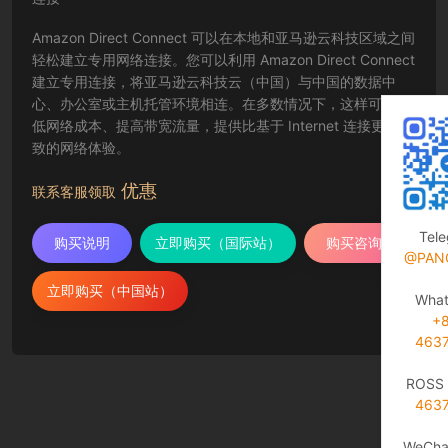
Amazon Direct Connect 可以在本地和亚马逊云科技区域之间
轻松建立专用网络连接。您可以利用 Amazon Direct Connect
建立专用连接，将亚马逊云科技云（中国）与中国的数据中
心、办公室或主机托管环境相连。在多数情况下，这样可以降
低网络成本、提高带宽流量，提供比基于 Internet 连接更为一
致的网络体验。
优惠
联系客服领取
Tel
购买说明
立即购买（国际站）
购买咨询
@PAN
立即购买（中国站）
Wha
+
463
ROSS 
463
WeCha