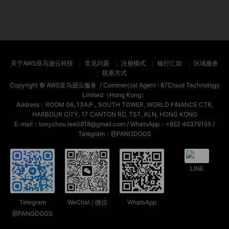
关于AWS亚马逊云科技
常见问题
注册模式
银行汇款
区域服务
联系方式
Copyright ©
AWS亚马逊云服务
/ Commercial Agent :
87Cloud Technology
Limited（Hong Kong）
Address：ROOM 06, 13A/F., SOUTH TOWER, WORLD FINANCE CTR,
HARBOUR CITY, 17 CANTON RD, TST, KLN, HONG KONG
E-mail：tonyzhou.lee0818@gmail.com / WhatsApp：+852 46379155 /
Telegram：@PANGDOGS
LINE
Telegram
WeChat / 微信
WhatsApp
@PANGDOGS