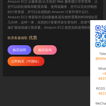
Amazon EC2 云服务器/云主机的 Web 服务接口非常简单，让
您可以轻松获取和配置容量。使用该服务，您可以完全控制您
的计算资源，并可以在成熟的 Amazon 计算环境中运行。
Amazon EC2 将获取并启动新服务器实例所需要的时间缩短至
几分钟，这样一来，在您的计算要求发生变化时，您便可以快
速扩展或缩减计算容量。Amazon EC2 按您实际使用的容量收
费，改变了计算的成本结算方式。Amazon EC2 云服务器还为
优惠
开发人员提供了创建故障恢复应用程序以及排除常见故障情况
联系客服领取
的工具。
购买说明
购买咨询
Tel
@PAN
立即购买（中国站）
Wha
+
463
ROSS 
463
WeCha