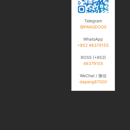
Telegram
@PANGDOGS
WhatsApp
+852 46379155
ROSS (+852)
46379155
WeChat / 微信
dapeng87000