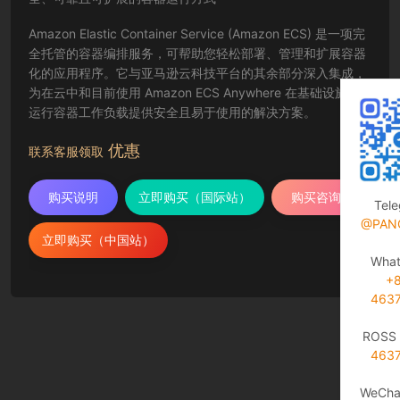
Amazon Elastic Container Service (Amazon ECS) 是一项完
全托管的容器编排服务，可帮助您轻松部署、管理和扩展容器
化的应用程序。它与亚马逊云科技平台的其余部分深入集成，
为在云中和目前使用 Amazon ECS Anywhere 在基础设施上
运行容器工作负载提供安全且易于使用的解决方案。
优惠
联系客服领取
购买说明
立即购买（国际站）
购买咨询
Tel
@PAN
立即购买（中国站）
Wha
+
463
ROSS 
463
WeCha