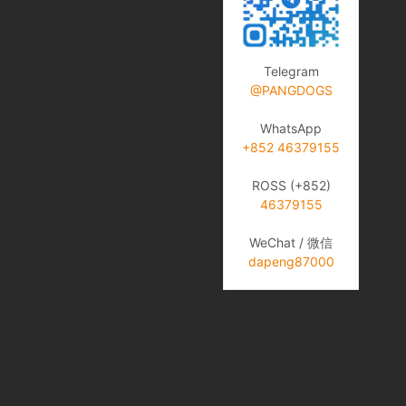
Telegram
@PANGDOGS
WhatsApp
+852 46379155
ROSS (+852)
46379155
WeChat / 微信
dapeng87000