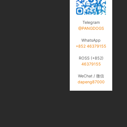
Telegram
@PANGDOGS
WhatsApp
+852 46379155
ROSS (+852)
46379155
WeChat / 微信
dapeng87000