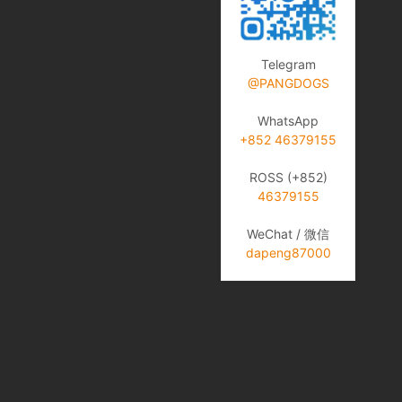
Telegram
@PANGDOGS
WhatsApp
+852 46379155
ROSS (+852)
46379155
WeChat / 微信
dapeng87000