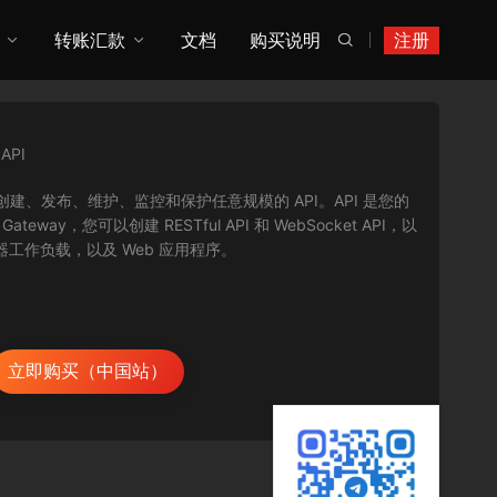
转账汇款
文档
购买说明
注册

PI
轻松创建、发布、维护、监控和保护任意规模的 API。API 是您的
y，您可以创建 RESTful API 和 WebSocket API，以
器工作负载，以及 Web 应用程序。
立即购买（中国站）