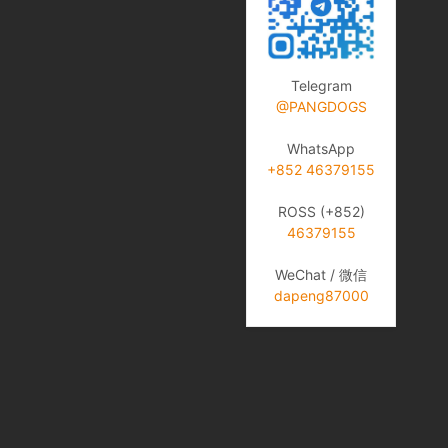
Telegram
@PANGDOGS
WhatsApp
+852 46379155
ROSS (+852)
46379155
WeChat / 微信
dapeng87000