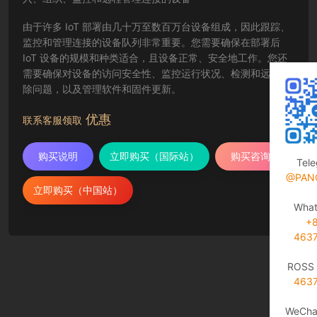
由于许多 IoT 部署由几十万至数百万台设备组成，因此跟踪、
监控和管理连接的设备队列非常重要。您需要确保在部署后
IoT 设备的规模和种类适合，且设备正常、安全地工作。您还
需要确保对设备的访问安全性、监控运行状况、检测和远程排
除问题，以及管理软件和固件更新。
优惠
联系客服领取
购买说明
立即购买（国际站）
购买咨询
Tel
@PAN
立即购买（中国站）
Wha
+
463
ROSS 
463
WeCha