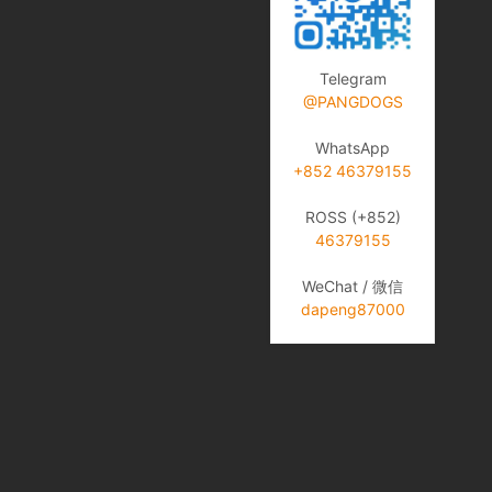
Telegram
@PANGDOGS
WhatsApp
+852 46379155
ROSS (+852)
46379155
WeChat / 微信
dapeng87000