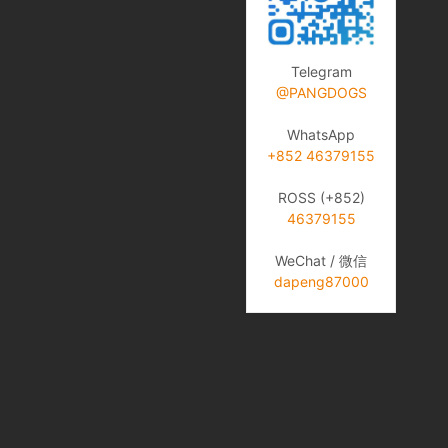
Telegram
@PANGDOGS
WhatsApp
+852 46379155
ROSS (+852)
46379155
WeChat / 微信
dapeng87000